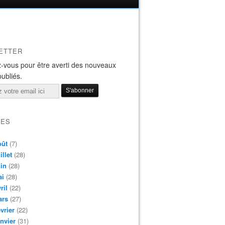
ETTER
-vous pour être averti des nouveaux
publiés.
VES
oût
(7)
illet
(28)
in
(28)
ai
(28)
ril
(22)
ars
(27)
vrier
(22)
nvier
(31)