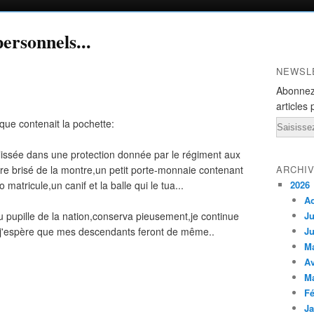
ersonnels...
NEWSL
Abonnez
articles 
 que contenait la pochette:
Email
lissée dans une protection donnée par le régiment aux
rre brisé de la montre,un petit porte-monnaie contenant
ARCHI
atricule,un canif et la balle qui le tua...
2026
A
pupille de la nation,conserva pieusement,je continue
Ju
,j'espère que mes descendants feront de même..
Ju
M
Av
M
Fé
Ja