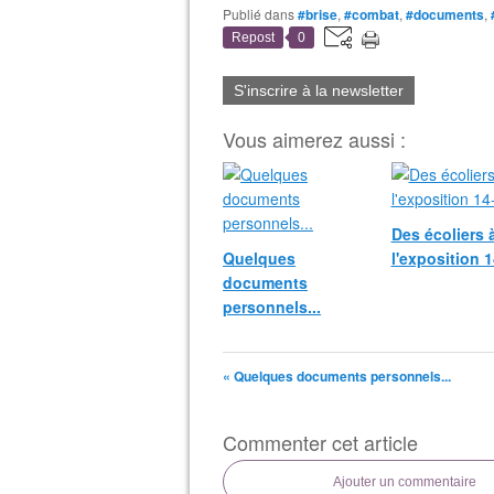
Publié dans
#brise
,
#combat
,
#documents
,
Repost
0
S'inscrire à la newsletter
Vous aimerez aussi :
Des écoliers 
Quelques
l'exposition 1
documents
personnels...
« Quelques documents personnels...
Commenter cet article
Ajouter un commentaire