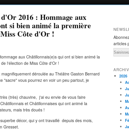
e d'Or 2016 : Hommage aux
ont si bien animé la première
NEWSL
e Miss Côte d'Or !
Abonnez
articles 
Email
ARCHI
est magnifiquement déroulée au Théâtre Gaston Bernard
2026
e "sacre" vous pourrez en voir un peu partout, je
A
Ju
Ju
rès (très) chauvine, j'ai eu envie de vous faire
M
Châtillonnais et Châtillonnaises qui ont animé la
Av
ateurs, mais très doués !
M
 superbe décor, qui y ont travaillé depuis des mois,
Fé
m Gresset.
Ja