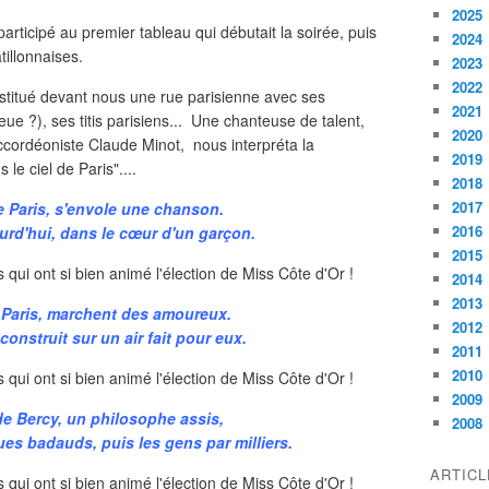
2025
participé au premier tableau qui débutait la soirée, puis
2024
illonnaises.
2023
2022
stitué devant nous une rue parisienne avec ses
2021
leue ?), ses titis parisiens... Une chanteuse de talent,
2020
ccordéoniste Claude Minot, nous interpréta la
2019
le ciel de Paris"....
2018
2017
e Paris, s'envole une chanson.
2016
ourd'hui, dans le cœur d'un garçon.
2015
2014
2013
e Paris, marchent des amoureux.
2012
onstruit sur un air fait pour eux.
2011
2010
2009
de Bercy, un philosophe assis,
2008
es badauds, puis les gens par milliers.
ARTIC