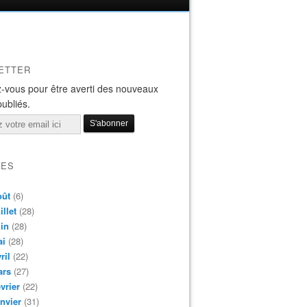
ETTER
-vous pour être averti des nouveaux
publiés.
VES
oût
(6)
illet
(28)
in
(28)
ai
(28)
ril
(22)
ars
(27)
vrier
(22)
nvier
(31)