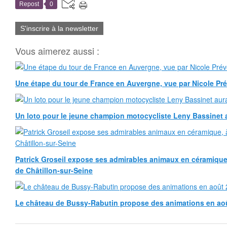
Repost
0
S'inscrire à la newsletter
Vous aimerez aussi :
Une étape du tour de France en Auvergne, vue par Nicole Pr
Un loto pour le jeune champion motocycliste Leny Bassinet au
Patrick Groseil expose ses admirables animaux en céramique, à
de Châtillon-sur-Seine
Le château de Bussy-Rabutin propose des animations en ao