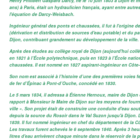
Henry Philibert Gaspard Darcy, né le 10 juin 1803 à Dijon et mo
ans) à Paris, était un hydraulicien français, ayant entre autres
l'équation de Darcy-Weisbach.
Ingénieur général des ponts et chaussées, il fut à l'origine d
(dérivation et distribution de sources d'eau potable) et du p
Dijon, contribuant grandement au développement de la ville.
Après des études au collège royal de Dijon (aujourd'hui collèg
en 1821 à l’École polytechnique, puis en 1823 à l’École natio
chaussées. Il est nommé en 1827 aspirant-ingénieur en Côte-
Son nom est associé à l’histoire d’une des premières voies f
de fer d’Épinac à Pont-d’Ouche, concédé en 1830.
Le 5 mars 1834, il adressa à Étienne Hernoux, maire de Dijon
rapport à Monsieur le Maire de Dijon sur les moyens de fourni
ville ». Son projet était de construire une conduite d'eau sou
depuis la source du Rosoir dans le Val Suzon jusqu'à Dijon. 
1839. Il fut nommé ingénieur en chef du département de la C
Les travaux furent achevés le 6 septembre 1840. Après 3 heu
litres d'eau arrivèrent chaque minute dans le réservoir de la 