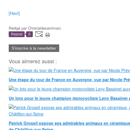
[Haut]
Rédigé par
Christaldesaintmarc
Repost
0
S'inscrire à la newsletter
Vous aimerez aussi :
Une étape du tour de France en Auvergne, vue par Nicole Pr
Un loto pour le jeune champion motocycliste Leny Bassinet au
Patrick Groseil expose ses admirables animaux en céramique, à
de Châtillon-sur-Seine