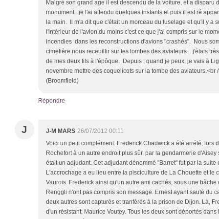
Malgré son grand age il est descendu de la voiture, et a disparu d
monument.. je l'ai attendu quelques instants et puis il est ré ap
la main. Il m'a dit que c'était un morceau du fuselage et qu'il y 
l'intérieur de l'avion,du moins c'est ce que j'ai compris sur le moment
incendies dans les reconstructions d'avions "crashés". Nous so
cimetière nous receuillir sur les tombes des aviateurs .. j'étais tr
de mes deux fils à l'épôque. Depuis ; quand je peux, je vais à L
novembre mettre des coquelicots sur la tombe des aviateurs.<br /
(Broomfield)
Répondre
J
J-M MARS
26/07/2012 00:11
Voici un petit complément: Frederick Chadwick a été arrété, lors
Rochefort à un autre endroit plus sûr, par la gendarmerie d'Aisey
était un adjudant. Cet adjudant dénommé "Barret" fut par la suite
L'accrochage a eu lieu entre la pisciculture de La Chouette et le 
Vaurois. Frederick ainsi qu'un autre ami cachés, sous une bâche
Renggli n'ont pas compris son message. Ernest ayant sauté du cam
deux autres sont capturés et tranférés à la prison de Dijon. Là, Fr
d'un résistant; Maurice Voutey. Tous les deux sont déportés dan