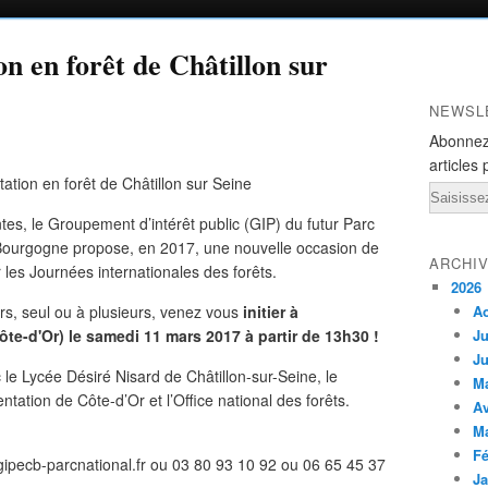
ion en forêt de Châtillon sur
NEWSL
Abonnez
articles 
Email
es, le Groupement d’intérêt public (GIP) du futur Parc
Bourgogne propose, en 2017, une nouvelle occasion de
ARCHI
 les Journées internationales des forêts.
2026
rs, seul ou à plusieurs, venez vous
initier à
A
Côte-d'Or) le samedi 11 mars 2017 à partir de 13h30 !
Ju
Ju
 le Lycée Désiré Nisard de Châtillon-sur-Seine, le
M
ation de Côte-d’Or et l’Office national des forêts.
Av
M
Fé
t@gipecb-parcnational.fr ou 03 80 93 10 92 ou 06 65 45 37
Ja