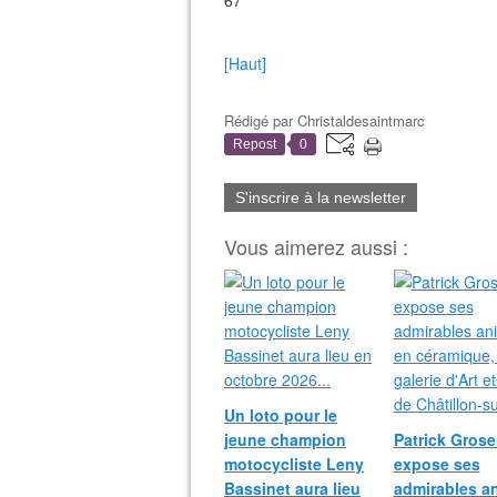
67
[Haut]
Rédigé par
Christaldesaintmarc
Repost
0
S'inscrire à la newsletter
Vous aimerez aussi :
Un loto pour le
jeune champion
Patrick Grosei
motocycliste Leny
expose ses
Bassinet aura lieu
admirables a