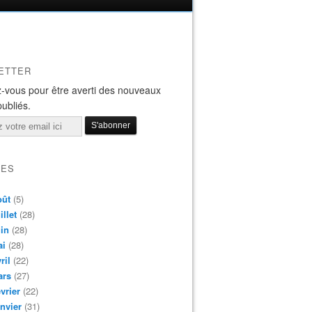
ETTER
-vous pour être averti des nouveaux
publiés.
VES
oût
(5)
illet
(28)
in
(28)
ai
(28)
ril
(22)
ars
(27)
vrier
(22)
nvier
(31)