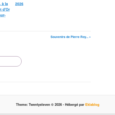
 à la
2026
et d'Or
sur-
Souvenirs de Pierre Roy... »
Theme: Twentyeleven © 2026 -
Hébergé par
Eklablog