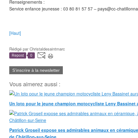
Renseignements :
Service enfance jeunesse : 03 80 81 57 57 – pays@cc-chatillonnai
[Haut]
Rédigé par
Christaldesaintmarc
Repost
0
S'inscrire à la newsletter
Vous aimerez aussi :
Un loto pour le jeune champion motocycliste Leny Bassinet au
Patrick Groseil expose ses admirables animaux en céramique, à
de Châtillon-sur-Seine