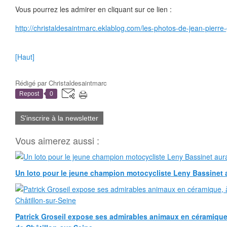
Vous pourrez les admirer en cliquant sur ce lien :
http://christaldesaintmarc.eklablog.com/les-photos-de-jean-pierr
[Haut]
Rédigé par
Christaldesaintmarc
Repost
0
S'inscrire à la newsletter
Vous aimerez aussi :
Un loto pour le jeune champion motocycliste Leny Bassinet au
Patrick Groseil expose ses admirables animaux en céramique, à