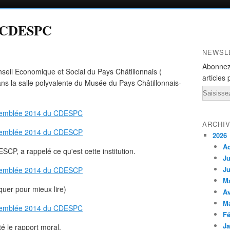
u CDESPC
NEWSL
Abonnez
eil Economique et Social du Pays Châtillonnais (
articles 
s la salle polyvalente du Musée du Pays Châtillonnais-
Email
ARCHI
2026
A
CP, a rappelé ce qu'est cette institution.
Ju
Ju
M
iquer pour mieux lire)
Av
M
Fé
Ja
té le rapport moral.