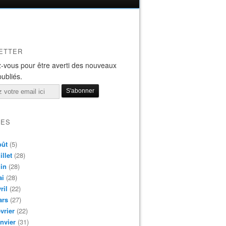
ETTER
-vous pour être averti des nouveaux
publiés.
VES
oût
(5)
illet
(28)
in
(28)
ai
(28)
ril
(22)
ars
(27)
vrier
(22)
nvier
(31)