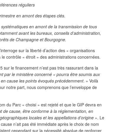
nférences réguliers
rimestre en amont des étapes clés.
e systématiques en amont de la transmission de tous
amment avant les bureaux, conseils d’administration,
Forêts de Champagne et Bourgogne.
nterroge sur la liberté d’action des « organisations
e contrôle « étroit » des administrations concernées.
5 sur le financement n’est pas très rassurant dans la
t par le ministère concerné « pourra être soumis aux
 en cause les points évoqués précédemment
. » Voilà
 Pour notre part, nous comprenons que l’enveloppe de
 du Parc « choisi » est rejeté et que le GIP devra en
tat de cause, être conforme à la réglementation, en
 géographiques locales et les appellations d’origine
». Le
cause n’ait pas été immédiate après le choix de nom
tent cependant sur la nécessité absolue de renforcer