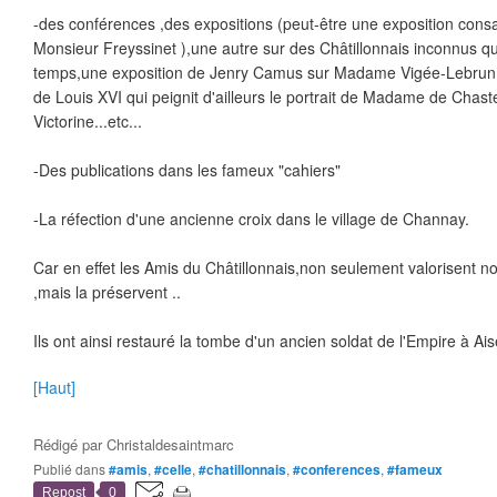
-des conférences ,des expositions (peut-être une exposition cons
Monsieur Freyssinet ),une autre sur des Châtillonnais inconnus qu
temps,une exposition de Jenry Camus sur Madame Vigée-Lebrun p
de Louis XVI qui peignit d'ailleurs le portrait de Madame de Chas
Victorine...etc...
-Des publications dans les fameux "cahiers"
-La réfection d'une ancienne croix dans le village de Channay.
Car en effet les Amis du Châtillonnais,non seulement valorisent 
,mais la préservent ..
Ils ont ainsi restauré la tombe d'un ancien soldat de l'Empire à Ai
[Haut]
Rédigé par
Christaldesaintmarc
Publié dans
#amis
,
#celle
,
#chatillonnais
,
#conferences
,
#fameux
Repost
0