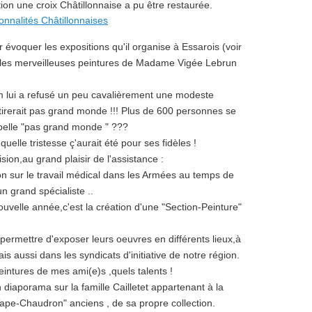
tion une croix Châtillonnaise a pu être restaurée.
 évoquer les expositions qu'il organise à Essarois (voir
r les merveilleuses peintures de Madame Vigée Lebrun
 lui a refusé un peu cavalièrement une modeste
tirerait pas grand monde !!! Plus de 600 personnes se
ppelle "pas grand monde " ???
quelle tristesse ç'aurait été pour ses fidèles !
ion,au grand plaisir de l'assistance :
on sur le travail médical dans les Armées au temps de
n grand spécialiste ..
ouvelle année,c'est la création d'une "Section-Peinture"
permettre d'exposer leurs oeuvres en différents lieux,à
ais aussi dans les syndicats d'initiative de notre région.
intures de mes ami(e)s ,quels talents !
iaporama sur la famille Cailletet appartenant à la
Tape-Chaudron" anciens , de sa propre collection.