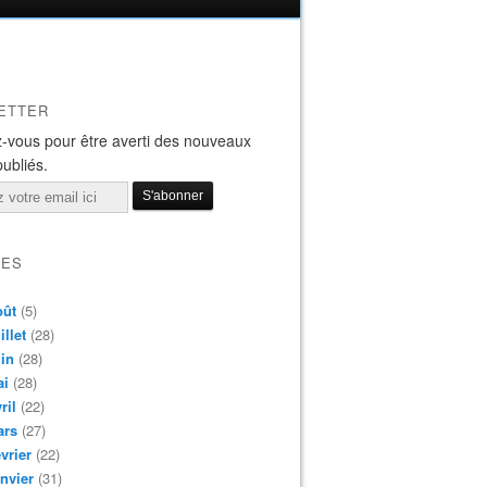
ETTER
-vous pour être averti des nouveaux
publiés.
VES
oût
(5)
illet
(28)
in
(28)
ai
(28)
ril
(22)
ars
(27)
vrier
(22)
nvier
(31)