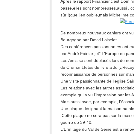
Après le rapport Financier,c'est Domin
passé,elles sont nombreuses,aussi , c
sûr !)que j'en oublie,mais Michel me co
De nombreux nouveaux cahiers ont vu le
Bourgogne par David Loiselet.
Des conférences passionnantes ont eu 
par André Fairize ,et" L'Europe en pan
Les Amis se sont déplacés lors de nom
du Crémant,fêtes du livre à Jully,Recey
reconnaissance de personnes sur d'anci
Une visite passionnante de l'église Sain
Les relations avec les autres associat
exemple qui a vu l'impression par les A
Mais aussi avec, par exemple, l'Associa
Une plaque désignant la maison natale 
.Cette plaque ne sera pas sur la maiso
guerre de 39-40.
L'Ermitage du Val de Seine est à rénov