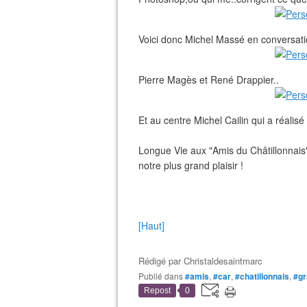
Voici donc Michel Massé en conversati
Pierre Magès et René Drappier..
Et au centre Michel Cailin qui a réalisé
Longue Vie aux "Amis du Châtillonnais"
notre plus grand plaisir !
[Haut]
Rédigé par
Christaldesaintmarc
Publié dans
#amis
,
#car
,
#chatillonnais
,
#gr
Repost
0