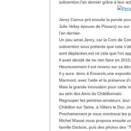
subvention,l'an dernier grâce à leur ac
Jenry Camus prit ensuite la parole pour
Julie Vellay épouse de Pissaro) ou su
l'an dernier.
Un peu amer,Jenry, car la Com de Com
subvention sous prétexte que cela n'at
sont déplacées,est ce cela que l'on a
Il avait décidé de ne rien faire en 2010,
Heureusement il est revenu sur sa décis
Il y aura donc à Essarois,une expositi
Marmont, avec l'aide et la présence d'u
Mais la grande innovation pour cette n
au sein des Amis du Châtillonnais:
Regrouper les peintres-amateurs ,leur 
Châtillon sur Seine, à Villiers le Duc ,m
Prochainement je vous montrerai les pe
Michel Massé nous proposa ensuite un d
famille Darbois, puis des photos des "