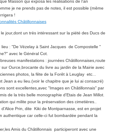
ique Masson qui exposa les réalisations de l'an
omme je ne prends pas de notes, il est possible (même
rrigera !
 jour,dont un très intéressant sur la piété des Ducs de
lieu : "De Vézelay à Saint Jacques de Compostelle "
ne?" avec le Général Cot.
breuses manifestations : journées Châtillonnaises,route
 sur Ource,brocante du livre au jardin de la Mairie avec
ennes photos, la fête de la Forêt à Leuglay etc...
t Jean a eu lieu.(voir le chapitre que je lui ai consacré)
ions sont excellentes,avec "Images en Châtillonnais" par
mis de la très belle monographie d'Etais de Jean Millot.
tion qui milite pour la préservation des cimetières..
d'Alice Prin, dite Kiki de Montparnasse, est en projet
n authentique car celle-ci fut bombardée pendant la
er,les Amis du Châtillonnais participeront avec une