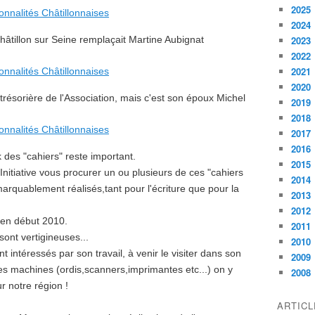
2025
2024
hâtillon sur Seine remplaçait Martine Aubignat
2023
2022
2021
2020
résorière de l'Association, mais c'est son époux Michel
2019
2018
2017
2016
 des "cahiers" reste important.
2015
Initiative vous procurer un ou plusieurs de ces "cahiers
2014
arquablement réalisés,tant pour l'écriture que pour la
2013
2012
 en début 2010.
2011
ont vertigineuses...
2010
nt intéressés par son travail, à venir le visiter dans son
2009
es machines (ordis,scanners,imprimantes etc...) on y
2008
ur notre région !
ARTIC