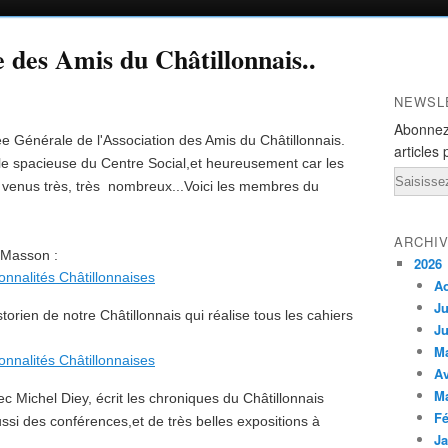
des Amis du Châtillonnais..
NEWSL
Abonnez
e Générale de l'Association des Amis du Châtillonnais.
articles 
lle spacieuse du Centre Social,et heureusement car les
Email
t venus très, très nombreux...Voici les membres du
ARCHI
 Masson :
2026
A
Ju
storien de notre Châtillonnais qui réalise tous les cahiers
Ju
M
Av
M
c Michel Diey, écrit les chroniques du Châtillonnais
Fé
aussi des conférences,et de très belles expositions à
Ja