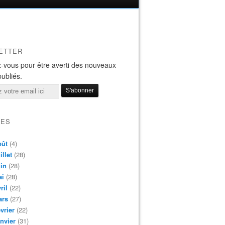
ETTER
-vous pour être averti des nouveaux
publiés.
VES
oût
(4)
illet
(28)
in
(28)
ai
(28)
ril
(22)
ars
(27)
vrier
(22)
nvier
(31)