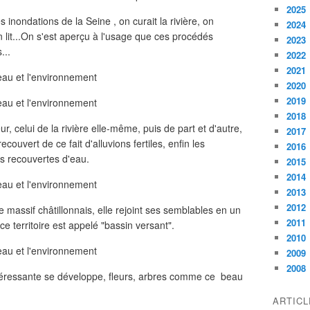
2025
s inondations de la Seine , on curait la rivière, on
2024
 lit...On s'est aperçu à l'usage que ces procédés
2023
...
2022
2021
2020
2019
2018
ur, celui de la rivière elle-même, puis de part et d'autre,
2017
ecouvert de ce fait d'alluvions fertiles, enfin les
2016
is recouvertes d'eau.
2015
2014
2013
2012
 massif châtillonnais, elle rejoint ses semblables en un
2011
e territoire est appelé "bassin versant".
2010
2009
2008
intéressante se développe, fleurs, arbres comme ce beau
ARTIC