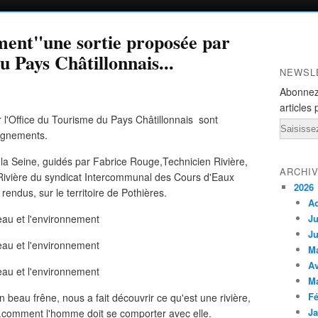
ment"une sortie proposée par
u Pays Châtillonnais...
NEWSL
Abonnez
articles 
l'Office du Tourisme du Pays Châtillonnais sont
Email
eignements.
de la Seine, guidés par Fabrice Rouge,Technicien Rivière,
ARCHI
Rivière du syndicat Intercommunal des Cours d'Eaux
2026
endus, sur le territoire de Pothières.
A
Ju
Ju
M
Av
M
Fé
n beau frêne, nous a fait découvrir ce qu'est une rivière,
Ja
..comment l'homme doit se comporter avec elle.