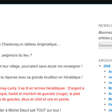
NEWSL
Abonnez
articles 
e Chastenay,un tableau énigmatique...
Email
,seigneurs du lieu ?
ARCHI
t leur village, pourraient sans doute me renseigner !
2026
A
 la réponse avec sa grande érudition en héraldique !
Ju
Ju
nay-Lanty. Il se lit en termes héraldiques : D'argent à
M
ecqué, barbé et membré de gueules (rouge), le pied
Av
s de gueules, deux en chef et une en pointe.
M
Fé
r à Michel Diey,il sait TOUT sur tout !
Ja