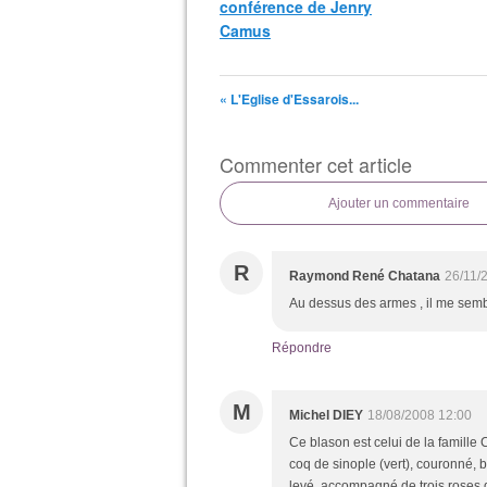
conférence de Jenry
Camus
« L'Eglise d'Essarois...
Commenter cet article
Ajouter un commentaire
R
Raymond René Chatana
26/11/
Au dessus des armes , il me semb
Répondre
M
Michel DIEY
18/08/2008 12:00
Ce blason est celui de la famille 
coq de sinople (vert), couronné,
levé, accompagné de trois roses 