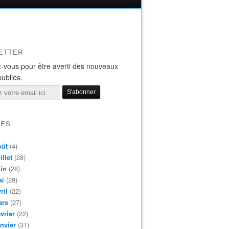
ETTER
-vous pour être averti des nouveaux
publiés.
VES
oût
(4)
illet
(28)
in
(28)
ai
(28)
ril
(22)
ars
(27)
vrier
(22)
nvier
(31)