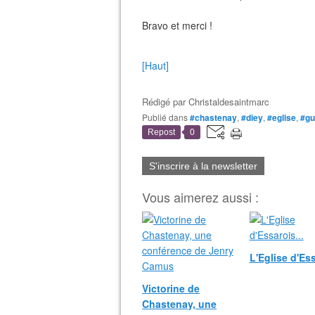
Bravo et merci !
[Haut]
Rédigé par
Christaldesaintmarc
Publié dans
#chastenay
,
#diey
,
#eglise
,
#gu
Repost
0
S'inscrire à la newsletter
Vous aimerez aussi :
L'Eglise d'Ess
Victorine de
Chastenay, une