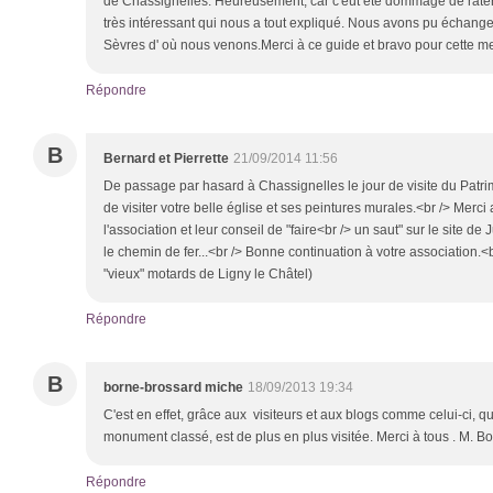
de Chassignelles. Heureusement, car c'eût été dommage de rater 
très intéressant qui nous a tout expliqué. Nous avons pu échanger
Sèvres d' où nous venons.Merci à ce guide et bravo pour cette me
Répondre
B
Bernard et Pierrette
21/09/2014 11:56
De passage par hasard à Chassignelles le jour de visite du Patr
de visiter votre belle église et ses peintures murales.<br /> Mer
l'association et leur conseil de "faire<br /> un saut" sur le site de 
le chemin de fer...<br /> Bonne continuation à votre association.<b
"vieux" motards de Ligny le Châtel)
Répondre
B
borne-brossard miche
18/09/2013 19:34
C'est en effet, grâce aux visiteurs et aux blogs comme celui-ci, qu
monument classé, est de plus en plus visitée. Merci à tous . M. 
Répondre