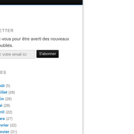
ETTER
-vous pour être averti des nouveaux
publiés.
VES
oût
(5)
illet
(28)
in
(28)
ai
(28)
ril
(22)
ars
(27)
vrier
(22)
nvier
(31)