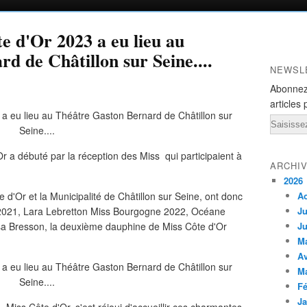
te d'Or 2023 a eu lieu au
d de Châtillon sur Seine....
NEWSL
Abonnez
articles 
Email
Or a débuté par la réception des Miss qui participaient à
ARCHI
2026
 d'Or et la Municipalité de Châtillon sur Seine, ont donc
A
 2021, Lara Lebretton Miss Bourgogne 2022, Océane
Ju
a Bresson, la deuxième dauphine de Miss Côte d'Or
Ju
M
Av
M
Fé
Ja