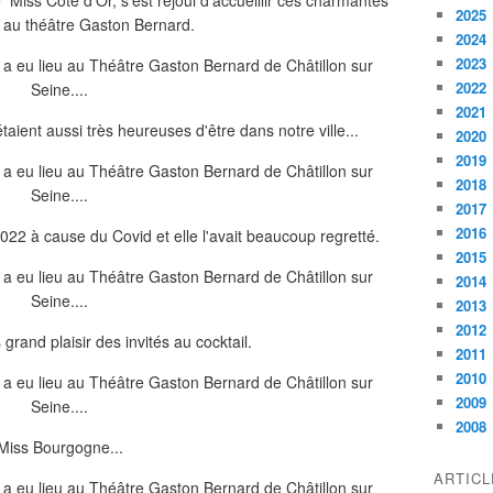
iss Côte d'Or, s'est réjoui d'accueillir ces charmantes
2025
r au théâtre Gaston Bernard.
2024
2023
2022
2021
ient aussi très heureuses d'être dans notre ville...
2020
2019
2018
2017
2016
022 à cause du Covid et elle l'avait beaucoup regretté.
2015
2014
2013
2012
grand plaisir des invités au cocktail.
2011
2010
2009
2008
Miss Bourgogne...
ARTIC