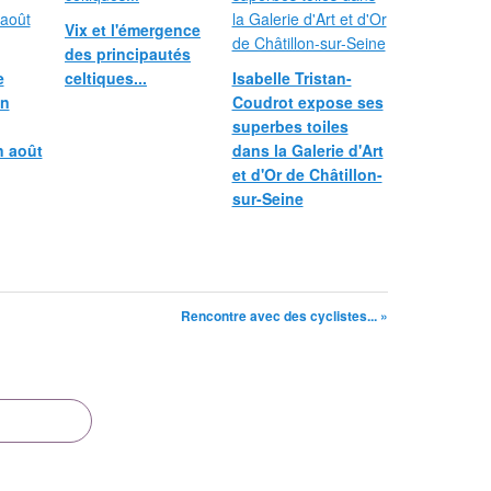
Vix et l'émergence
des principautés
e
celtiques...
Isabelle Tristan-
in
Coudrot expose ses
superbes toiles
n août
dans la Galerie d'Art
et d'Or de Châtillon-
sur-Seine
Rencontre avec des cyclistes... »