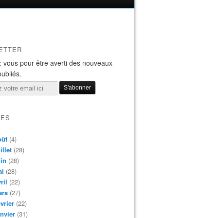
ETTER
-vous pour être averti des nouveaux
publiés.
VES
oût
(4)
illet
(28)
in
(28)
ai
(28)
ril
(22)
ars
(27)
vrier
(22)
nvier
(31)