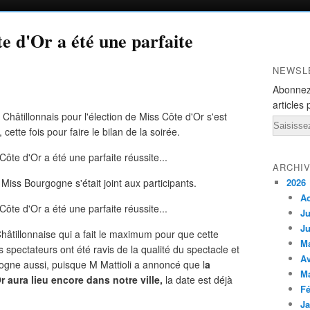
e d'Or a été une parfaite
NEWSL
Abonnez
articles 
Châtillonnais pour l'élection de Miss Côte d'Or s'est
Email
 cette fois pour faire le bilan de la soirée.
ARCHI
 Miss Bourgogne s'était joint aux participants.
2026
A
Ju
Ju
e Châtillonnaise qui a fait le maximum pour que cette
M
les spectateurs ont été ravis de la qualité du spectacle et
Av
gogne aussi, puisque M Mattioli a annoncé que l
a
M
 aura lieu encore dans notre ville,
la date est déjà
Fé
Ja