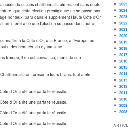
2025
louses du succès châtillonnais, aimeraient sans doute
2024
nture, que cette élection prestigieuse ne se passe pas
2023
dage honteux, paru dans le supplément Haute Côte d'Or
2022
ait un intérêt à ce que l'élection se passe dans notre
2021
2020
re connaître à la Côte d'Or, à la France, à l'Europe, au
2019
atouts, des beautés, du dynamisme.
2018
2017
as trompé, il en est convaincu, merci de son
2016
2015
2014
hâtillonnais ont présenté leurs bilans: tout a été
2013
2012
2011
2010
2009
2008
ARTIC