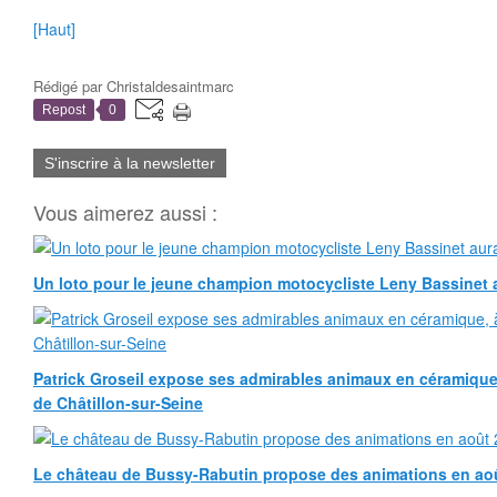
[Haut]
Rédigé par
Christaldesaintmarc
Repost
0
S'inscrire à la newsletter
Vous aimerez aussi :
Un loto pour le jeune champion motocycliste Leny Bassinet au
Patrick Groseil expose ses admirables animaux en céramique, à
de Châtillon-sur-Seine
Le château de Bussy-Rabutin propose des animations en ao