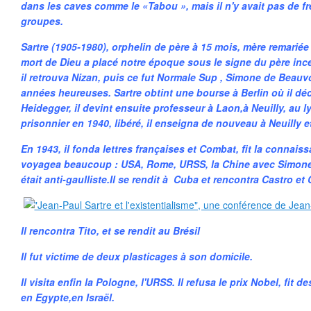
dans les caves comme le «Tabou », mais il n'y avait pas de f
groupes.
Sartre (1905-1980), orphelin de père à 15 mois, mère remarié
mort de Dieu a placé notre époque sous le signe du père incer
il retrouva Nizan, puis ce fut Normale Sup , Simone de Beau
années heureuses. Sartre obtint une bourse à Berlin où il déc
Heidegger, il devint ensuite professeur à Laon,à Neuilly, au ly
prisonnier en 1940, libéré, il enseigna de nouveau à Neuilly 
En 1943, il fonda lettres françaises et Combat, fit la connais
voyagea beaucoup : USA, Rome, URSS, la Chine avec Simone 
était anti-gaulliste.Il se rendit à Cuba et rencontra Castro e
Il rencontra Tito, et se rendit au Brésil
Il fut victime de deux plasticages à son domicile.
Il visita enfin la Pologne, l'URSS. Il refusa le prix Nobel, fit
en Egypte,en Israël.