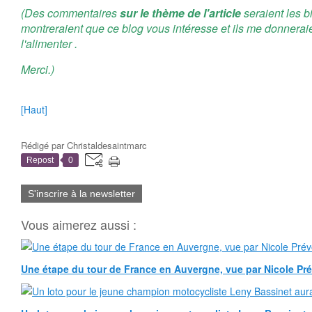
(Des commentaires
sur le thème de l'article
seraient les b
montreraient que ce blog vous intéresse et ils me donnerai
l'alimenter .
Merci.)
[Haut]
Rédigé par
Christaldesaintmarc
Repost
0
S'inscrire à la newsletter
Vous aimerez aussi :
Une étape du tour de France en Auvergne, vue par Nicole Pr