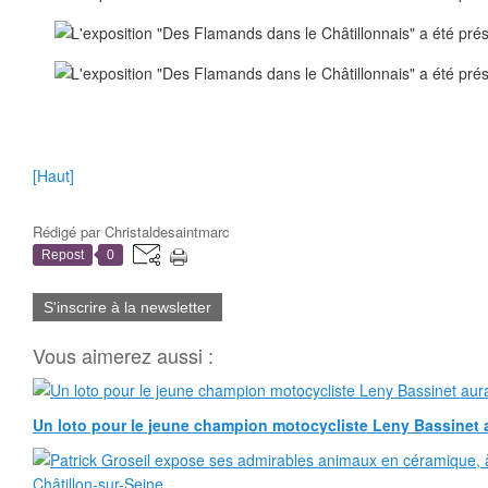
[Haut]
Rédigé par
Christaldesaintmarc
Repost
0
S'inscrire à la newsletter
Vous aimerez aussi :
Un loto pour le jeune champion motocycliste Leny Bassinet au