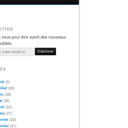
ETTER
-vous pour être averti des nouveaux
publiés.
VES
oût
(5)
illet
(28)
in
(28)
ai
(28)
ril
(22)
ars
(27)
vrier
(22)
nvier
(31)