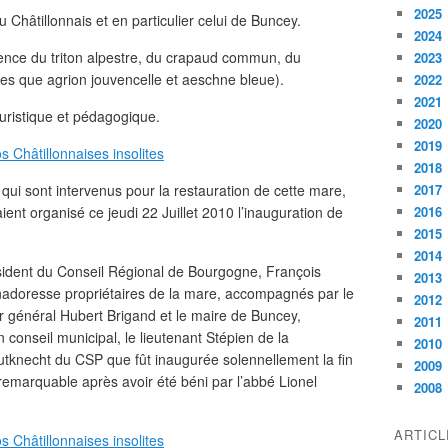
2025
 Châtillonnais et en particulier celui de Buncey.
2024
ence du triton alpestre, du crapaud commun, du
2023
lles que agrion jouvencelle et aeschne bleue).
2022
2021
 touristique et pédagogique.
2020
2019
2018
s qui sont intervenus pour la restauration de cette mare,
2017
t organisé ce jeudi 22 Juillet 2010 l’inauguration de
2016
2015
2014
sident du Conseil Régional de Bourgogne, François
2013
nadoresse propriétaires de la mare, accompagnés par le
2012
r général Hubert Brigand et le maire de Buncey,
2011
 conseil municipal, le lieutenant Stépien de la
2010
utknecht du CSP que fût inaugurée solennellement la fin
2009
 remarquable après avoir été béni par l’abbé Lionel
2008
ARTIC