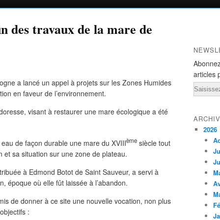
in des travaux de la mare de
NEWSL
Abonnez
articles 
ogne a lancé un appel à projets sur les Zones Humides
Email
ion en faveur de l’environnement.
doresse, visant à restaurer une mare écologique a été
ARCHI
2026
A
ème
n eau de façon durable une mare du XVIII
siècle tout
Ju
on et sa situation sur une zone de plateau.
Ju
ttribuée à Edmond Botot de Saint Sauveur, a servi à
M
n, époque où elle fût laissée à l’abandon.
Av
M
mis de donner à ce site une nouvelle vocation, non plus
Fé
objectifs :
Ja