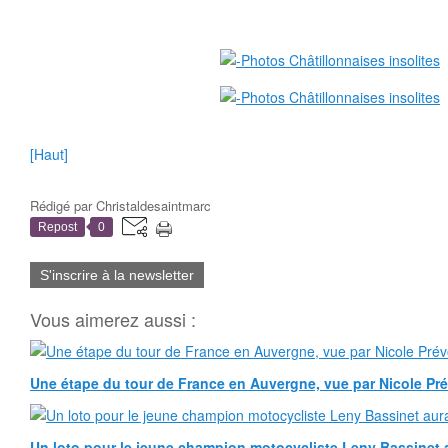
[Haut]
Rédigé par
Christaldesaintmarc
Repost
0
S'inscrire à la newsletter
Vous aimerez aussi :
Une étape du tour de France en Auvergne, vue par Nicole Pr
Un loto pour le jeune champion motocycliste Leny Bassinet au