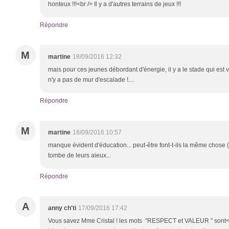
honteux !!!<br /> Il y a d'autres terrains de jeux !!!
Répondre
M
martine
18/09/2016 12:32
mais pour ces jeunes débordant d'énergie, il y a le stade qui est vr
n'y a pas de mur d'escalade !....
Répondre
M
martine
18/09/2016 10:57
manque évident d'éducation... peut-être font-t-ils la même chose 
tombe de leurs aieux...
Répondre
A
anny ch'ti
17/09/2016 17:42
Vous savez Mme Cristal ! les mots "RESPECT et VALEUR " sont<b