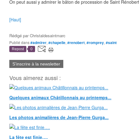
On peut aussi y admirer le bâton de procession de Saint Rénobert
[Haut]
Rédigé par
Christaldesaintmarc
Publié dans
#admirer
,
#chapelle
,
#renobert
,
#romprey
,
#saint
Repost
0
S'inscrire à la newsletter
Vous aimerez aussi :
Quelques animaux Châtillonnais au printemps...
Les photos animalières de Jean-Pierre Gurga...
La fête est finie….