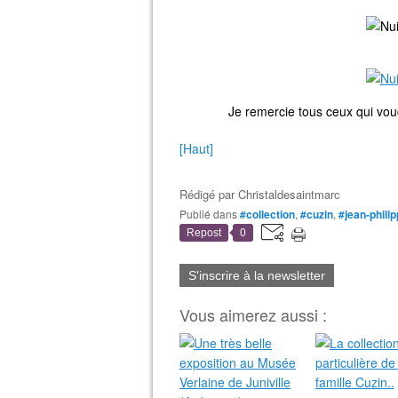
Je remercie tous ceux qui vo
[Haut]
Rédigé par
Christaldesaintmarc
Publié dans
#collection
,
#cuzin
,
#jean-phili
Repost
0
S'inscrire à la newsletter
Vous aimerez aussi :