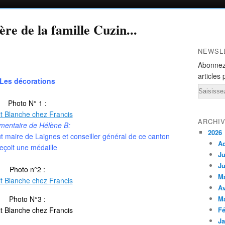
ère de la famille Cuzin...
NEWSL
Abonnez
articles 
Les décorations
Email
Photo N° 1 :
ARCHI
entaire de Hélène B:
2026
t maire de Laignes et conseiller général de ce canton
A
reçoit une médaille
Ju
Ju
Photo n°2 :
M
Av
Photo N°3 :
M
Fé
Ja