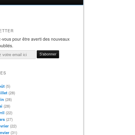
ETTER
-vous pour être averti des nouveaux
publiés.
VES
oût
(5)
illet
(28)
in
(28)
ai
(28)
ril
(22)
ars
(27)
vrier
(22)
nvier
(31)