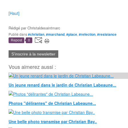
[Haut]
Rédigé par
Christaldesaintmarc
Publié dans
#christian
,
#marchand
,
#place
,
#refection
,
#resistance
Repost
0
S'inscrire à la newsletter
Vous aimerez aussi :
Un jeune renard dans le jardin de Christian Labeaune...
Photos "délirantes" de Christian Labeaune...
Une belle photo transmise par Christian Bay..