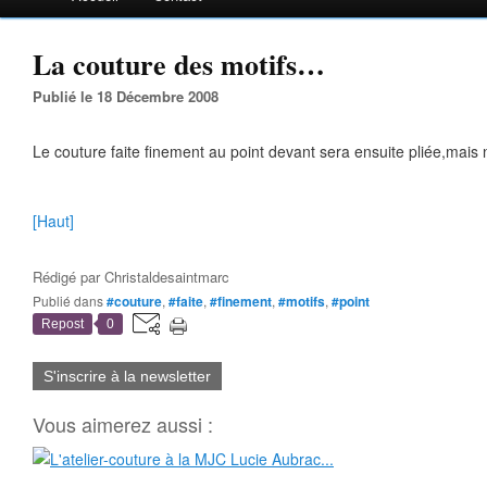
La couture des motifs…
Publié le 18 Décembre 2008
Le couture faite finement au point devant sera ensuite pliée,mais 
[Haut]
Rédigé par
Christaldesaintmarc
Publié dans
#couture
,
#faite
,
#finement
,
#motifs
,
#point
Repost
0
S'inscrire à la newsletter
Vous aimerez aussi :