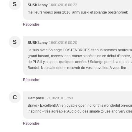
S
SUSKI anny
16/01/2016 00:22
meilleurs voeux pour 2016, anny suski et solange oostenbroek
Répondre
S
SUSKI anny
16/01/2016 00:20
Je suis avec Solange OOSTENBROEK et nous sommes heureuses 
grand hasard, recevez nos voeux sincères en ce début d'année, 
de PLS il y a certes quelques années ! Solange prend sa retraite 
Bandol. Nous aimerions recevoir de vos nouvelles. A vous lire...
Répondre
C
Campbell
17/10/2010 17:53
Bravo - Excellent! An enjoyable opening for this wonderful on-goin
inspiring - très agréable; Audio guides simple to use and very c
Répondre