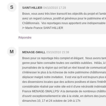
S
SAINT-HILLIER
04/10/2010 17:28
Bravo, vous avez très bien transcrit les objectifs du projet et l'a
avez un regard curieux, positif et généreux pour le patrimoine et l
Châtillonnais. Vos reportages nous apportent une indispensable
/> Marie-France SAINT-HILLIER
Répondre
M
MENAGE-SMALL
03/10/2010 15:38
Bravo pour ce reportage très complet et élégant. Nous avons tant 
genre pour faire connaitre toutes ces variétés oubliées. Hélàs, à
journalistes de la région qui ont fait un réel travail de communicat
s'intéresser le plus à la richesse de notre patrimoine châtillonn
déplacer malgré notre invitation. Il est vrai qu'il est toujours plu
des dissensions locales que des actions positives et dans l'intérêt
considérable réalisé par votre site est-il d'une nécéssité indéniab
France MENAGE-SMALLPS/ A la demande de nombreux châtillon
d'ouvrir exceptionnellement le site à la visite, en dehors des jours
dimanches 10, 17 et 24 octobre de 14h à 17h