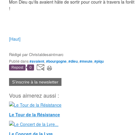
Mon Dieu qu'ils avaient hâte de sortir pour courir à travers la forê
!
[Haut]
Rédigé par
Christaldesaintmarc
Publié dans
#avaient
,
#bourgogne
,
#dieu
,
#meute
,
#piqu
Repost
0
S'inscrire à la newsletter
Vous aimerez aussi :
Le Tour de la Résistance
Le Concert de la Lyre...