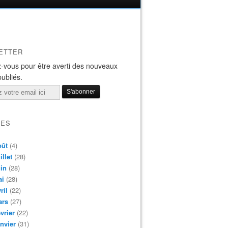
ETTER
-vous pour être averti des nouveaux
publiés.
VES
oût
(4)
illet
(28)
in
(28)
ai
(28)
ril
(22)
ars
(27)
vrier
(22)
nvier
(31)