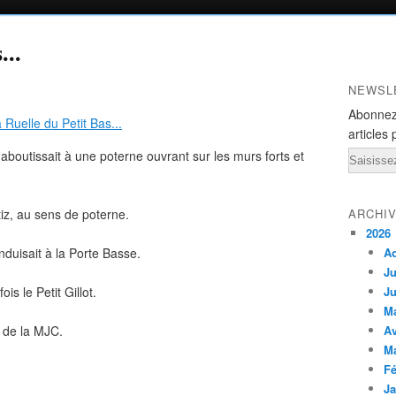
...
NEWSL
Abonnez
articles 
aboutissait à une poterne ouvrant sur les murs forts et
Email
tiz, au sens de poterne.
ARCHI
2026
nduisait à la Porte Basse.
A
Ju
is le Petit Gillot.
Ju
M
t de la MJC.
Av
M
Fé
Ja