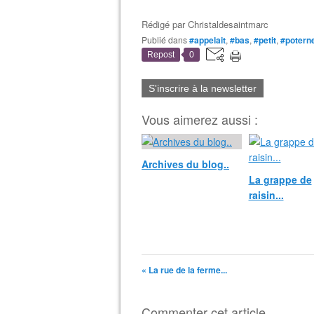
Rédigé par
Christaldesaintmarc
Publié dans
#appelait
,
#bas
,
#petit
,
#potern
Repost
0
S'inscrire à la newsletter
Vous aimerez aussi :
Archives du blog..
La grappe de
raisin...
« La rue de la ferme...
Commenter cet article