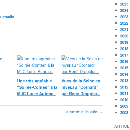
2025
2024
e
,
#ruelle
2023
2022
2021
2020
2019
2018
2017
2016
2015
2014
Une très agréable
Vues de la Seine en
2013
"Soirée-Contes" à la
hiver,au "Cornard" ,
2012
MJC Lucie Aubrac..
par René Drappier...
2011
2010
2009
La rue de la Feuillée... »
2008
ARTIC