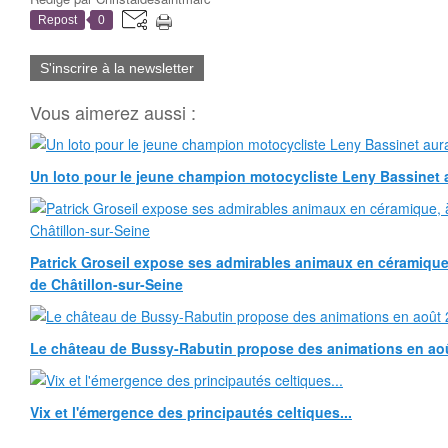
Repost
0
S'inscrire à la newsletter
Vous aimerez aussi :
Un loto pour le jeune champion motocycliste Leny Bassinet au
Patrick Groseil expose ses admirables animaux en céramique, à
de Châtillon-sur-Seine
Le château de Bussy-Rabutin propose des animations en ao
Vix et l'émergence des principautés celtiques...