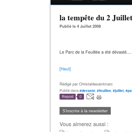
la tempête du 2 Juillet
Publié le 4 Juillet 2008
Le Parc de la Feuillée a été dévasté....
[Haut]
Rédigé par
Christaldesaintmarc
Publié dans
#devaste
,
#feuillee
,
#juillet
,
#pa
Repost
0
S'inscrire à la newsletter
Vous aimerez aussi :