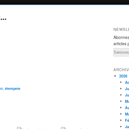
...
NEWSL
Abonnez
articles 
Email
ARCHI
2026
A
rc
,
#tempete
Ju
Ju
M
Av
M
Fé
Ja