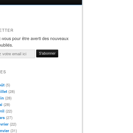
ETTER
-vous pour être averti des nouveaux
publiés.
VES
oût
(5)
illet
(28)
in
(28)
ai
(28)
ril
(22)
ars
(27)
vrier
(22)
nvier
(31)