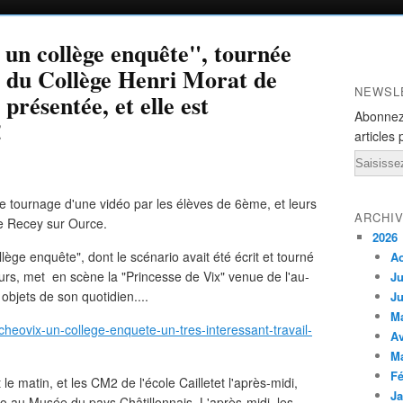
un collège enquête", tournée
e du Collège Henri Morat de
NEWSL
présentée, et elle est
Abonnez
!
articles 
Email
 le tournage d'une vidéo par les élèves de 6ème, et leurs
ARCHI
e Recey sur Ource.
2026
llège enquête", dont le scénario avait été écrit et tourné
A
eurs, met en scène la "Princesse de Vix" venue de l'au-
Ju
objets de son quotidien....
Ju
M
heovix-un-college-enquete-un-tres-interessant-travail-
Av
M
Fé
 matin, et les CM2 de l'école Cailletet l'après-midi,
Ja
idéo au Musée du pays Châtillonnais. L'après-midi, les