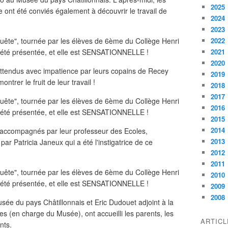
2025
ont été conviés également à découvrir le travail de
2024
2023
2022
2021
2020
t attendus avec impatience par leurs copains de Recey
2019
ntrer le fruit de leur travail !
2018
2017
2016
2015
2014
t accompagnés par leur professeur des Ecoles,
2013
par Patricia Janeux qui a été l'instigatrice de ce
2012
2011
2010
2009
2008
ée du pays Châtillonnais et Eric Dudouet adjoint à la
(en charge du Musée), ont accueilli les parents, les
ARTIC
nts.