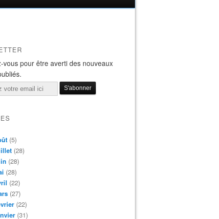
ETTER
-vous pour être averti des nouveaux
publiés.
VES
oût
(5)
illet
(28)
in
(28)
ai
(28)
ril
(22)
ars
(27)
vrier
(22)
nvier
(31)