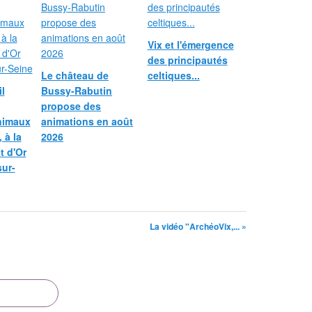
Vix et l'émergence
des principautés
Le château de
celtiques...
l
Bussy-Rabutin
propose des
nimaux
animations en août
 à la
2026
et d'Or
sur-
La vidéo "ArchéoVix,... »