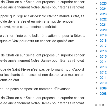
2025
2024
2023
ppelé que l'église Saint-Pierre était en mauvais état, sa
2022
cidé de le refaire et en même temps de rénover
2021
é élevé, mais ce patrimoine le méritait.
2020
2019
voir terminée cette belle rénovation, et pour la fêter, la
2018
ques et Voix pour offrir un concert de qualité aux
2017
2016
2015
2014
2013
rgue de Saint-Pierre n'est pas performant : tout d'abord
2012
ner les chants de messes et non des œuvres musicales
2011
 remis en état.
2010
2009
uer une petite composition nommée "Elévation".
2008
ARTIC