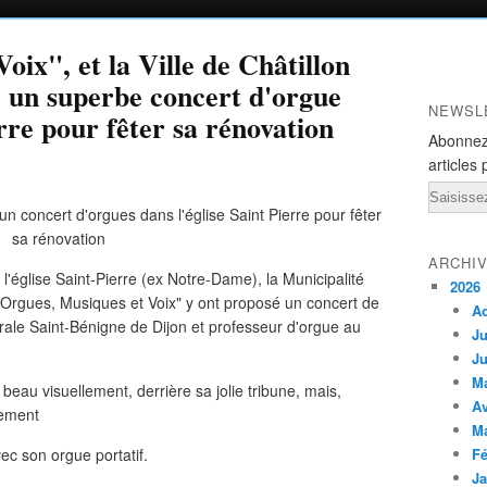
ix", et la Ville de Châtillon
é un superbe concert d'orgue
NEWSL
erre pour fêter sa rénovation
Abonnez
articles 
Email
ARCHI
 l'église Saint-Pierre (ex Notre-Dame), la Municipalité
2026
n "Orgues, Musiques et Voix" y ont proposé un concert de
A
drale Saint-Bénigne de Dijon et professeur d'orgue au
Ju
Ju
M
s beau visuellement, derrière sa jolie tribune, mais,
Av
lement
M
ec son orgue portatif.
Fé
Ja