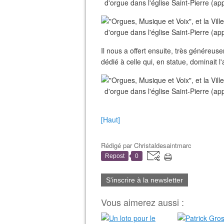
Il nous a offert ensuite, très génére
dédié à celle qui, en statue, dominait l'
[Haut]
Rédigé par
Christaldesaintmarc
Repost
0
S'inscrire à la newsletter
Vous aimerez aussi :