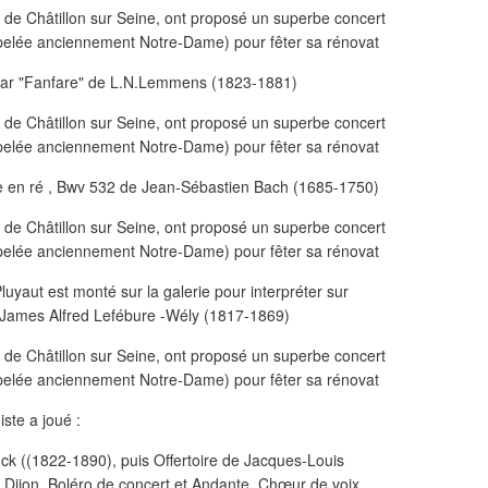
ar "Fanfare" de L.N.Lemmens (1823-1881)
ue en ré , Bwv 532 de Jean-Sébastien Bach (1685-1750)
uyaut est monté sur la galerie pour interpréter sur
is-James Alfred Lefébure -Wély (1817-1869)
ste a joué :
k ((1822-1890), puis Offertoire de Jacques-Louis
Dijon, Boléro de concert et Andante, Chœur de voix