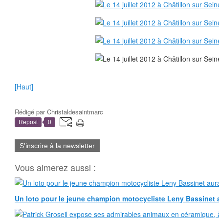
[Haut]
Rédigé par
Christaldesaintmarc
Repost
0
S'inscrire à la newsletter
Vous aimerez aussi :
Un loto pour le jeune champion motocycliste Leny Bassinet au