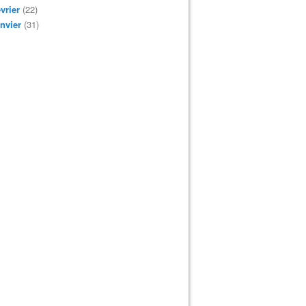
vrier
(22)
nvier
(31)