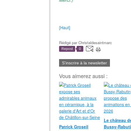
[Haut]
Rédigé par
Christaldesaintmarc
Repost
0
S'inscrire à la newsletter
Vous aimerez aussi :
Le château d
Patrick Groseil
Bussy-Rabut