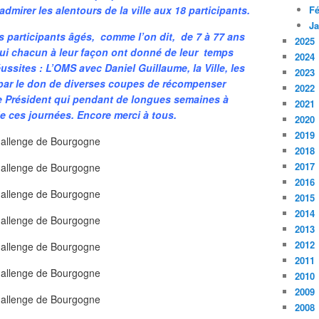
admirer les alentours de la ville aux 18 participants.
Fé
Ja
 participants âgés, comme l’on dit, de 7 à 77 ans
2025
 qui chacun à leur façon ont donné de leur temps
2024
ssites : L’OMS avec Daniel Guillaume, la Ville, les
2023
par le don de diverses coupes de récompenser
2022
re Président qui pendant de longues semaines à
2021
 de ces journées. Encore merci à tous.
2020
2019
2018
2017
2016
2015
2014
2013
2012
2011
2010
2009
2008