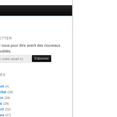
ETTER
-vous pour être averti des nouveaux
publiés.
VES
oût
(4)
illet
(28)
in
(28)
ai
(28)
ril
(22)
ars
(27)