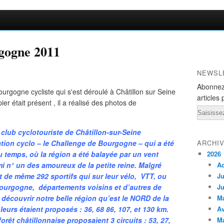
gogne 2011
NEWSL
Abonnez
urgogne cycliste qui s'est déroulé à Châtillon sur Seine
articles 
er était présent , il a réalisé des photos de
Email
 club cyclotouriste de Châtillon-sur-Seine
tion cyclo – le Challenge de Bourgogne – qui a été
ARCHI
u temps, où la région a été balayée par un vent
2026
i n° un des amoureux de la petite reine. Malgré
A
ut de même 292 sportifs qui sur leur vélo, VTT, ou
Ju
ourgogne, départements voisins et d’autres de
Ju
 à découvrir notre belle région qu’est le NORD de la
M
leurs étaient proposés : 36, 68 86, 107, et 130 km.
Av
orêt châtillonnaise proposaient 3 circuits : 53, 27,
M