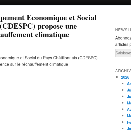
ppement Economique et Social
s (CDESPC) propose une
NEWSL
hauffement climatique
Abonnez
articles 
Email
ARCHI
2026
A
Ju
Ju
M
Av
M
Fé
Ja