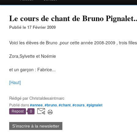
Le cours de chant de Bruno Pignalet.
Publié le 17 Février 2009
Voici les élèves de Bruno ,pour cette année 2008-2009 , trois filles
Zora,Sylvette et Noémie
et un garçon : Fabrice...
[Haut]
Rédigé par
Christaldesaintmarc
Publié dans
#annee
,
#bruno
,
#chant
,
#cours
,
#pignalet
Repost
0
S'inscrire à la newsletter