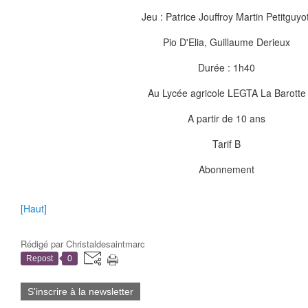
Jeu : Patrice Jouffroy Martin Petitguyot
Pio D'Elia, Guillaume Derieux
Durée : 1h40
Au Lycée agricole LEGTA La Barotte
A partir de 10 ans
Tarif B
Abonnement
[Haut]
Rédigé par
Christaldesaintmarc
Repost
0
S'inscrire à la newsletter