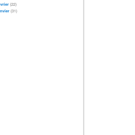
vrier
(22)
nvier
(31)