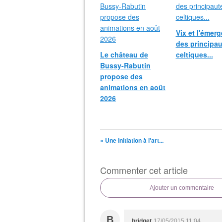
Vix et l'émer
des principau
Le château de
celtiques...
Bussy-Rabutin
propose des
animations en août
2026
« Une initiation à l'art...
Commenter cet article
Ajouter un commentaire
B
bridget
17/05/2015 11:04