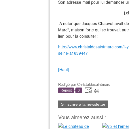
Son adresse mail pour lui demander u
j.
A noter que Jacques Chauvot avait déjà
Marc", maison forte qui se trouvait autr
lien pour la consulter :
http://www.christaldesaintmarc.com/il-
seine-a1639447
[Haut]
Rédigé par
Christaldesaintmarc
Repost
0
S'inscrire à la newsletter
Vous aimerez aussi :