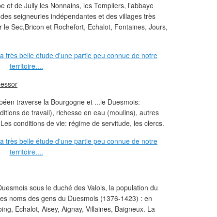
e et de Jully les Nonnains, les Templiers, l'abbaye
 des seigneuries indépendantes et des villages très
 le Sec,Bricon et Rochefort, Echalot, Fontaines, Jours,
 essor
éen traverse la Bourgogne et ...le Duesmois:
tions de travail), richesse en eau (moulins), autres
 Les conditions de vie: régime de servitude, les clercs.
Duesmois sous le duché des Valois, la population du
 les noms des gens du Duesmois (1376-1423) : en
ng, Echalot, Aisey, Aignay, Villaines, Baigneux. La