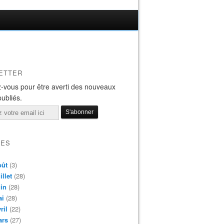
ETTER
-vous pour être averti des nouveaux
publiés.
VES
oût
(3)
illet
(28)
in
(28)
ai
(28)
ril
(22)
ars
(27)