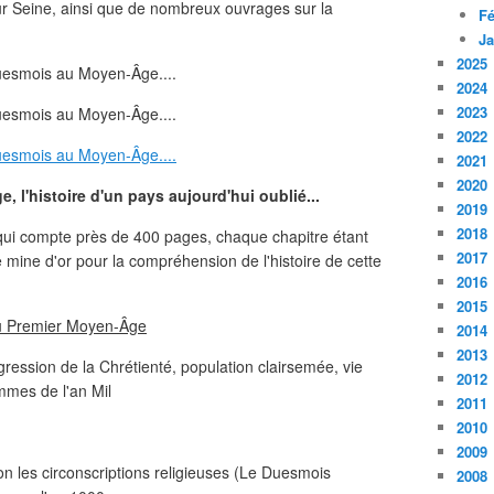
ur Seine, ainsi que de nombreux ouvrages sur la
Fé
Ja
2025
2024
2023
2022
2021
2020
l'histoire d'un pays aujourd'hui oublié...
2019
2018
e qui compte près de 400 pages, chaque chapitre étant
2017
e mine d'or pour la compréhension de l'histoire de cette
2016
2015
du Premier Moyen-Âge
2014
2013
ogression de la Chrétienté, population clairsemée, vie
2012
mmes de l'an Mil
2011
2010
2009
on les circonscriptions religieuses (Le Duesmois
2008