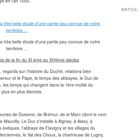
ays en l'an 1000.
ARTIC
s de la fin du XI ème au XIVème siècles
, regards sur l'histoire du Duché, relations bien
pereur et le Pape, le temps des abbayes, le Duc de
s, les temps qui changent dans la 1ère moitié du
plus en plus discrets.
neuries de Duesme, de Brémur, de st Marc (dont le nom
 Mauvilly. Le Duc s'installe à Aignay, à Aisey, à
es évêques, l'abbaye de Flavigny et les villages du
erciennes, le Val des Choux, la chartreuse de Lugny,