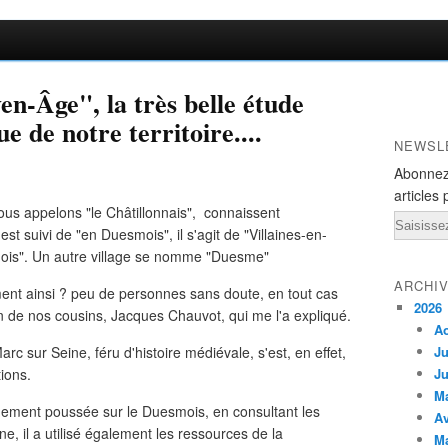
-Âge", la très belle étude
e de notre territoire....
NEWSL
Abonnez
articles 
nous appelons "le Châtillonnais", connaissent
Email
t suivi de "en Duesmois", il s'agit de "Villaines-en-
ois". Un autre village se nomme "Duesme"
ARCHI
ment ainsi ? peu de personnes sans doute, en tout cas
2026
n de nos cousins, Jacques Chauvot, qui me l'a expliqué.
A
rc sur Seine, féru d'histoire médiévale, s'est, en effet,
Ju
ions.
Ju
M
rêmement poussée sur le Duesmois, en consultant les
Av
e, il a utilisé également les ressources de la
M