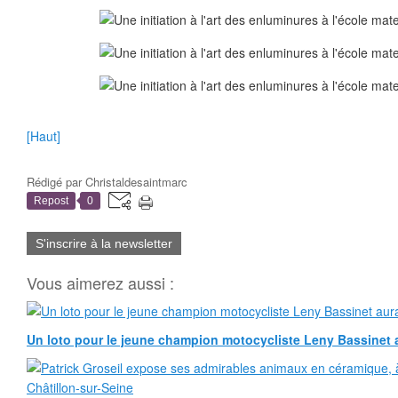
[Haut]
Rédigé par
Christaldesaintmarc
Repost
0
S'inscrire à la newsletter
Vous aimerez aussi :
Un loto pour le jeune champion motocycliste Leny Bassinet au