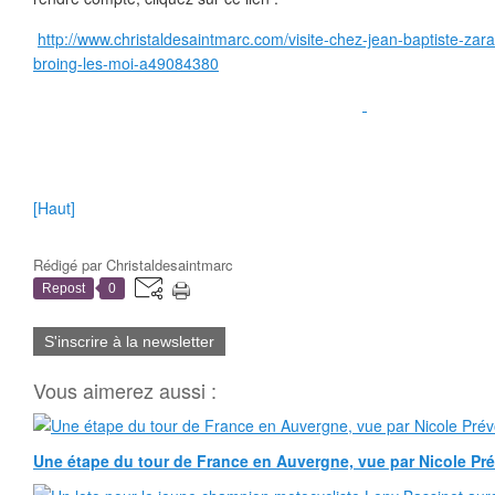
http://www.christaldesaintmarc.com/visite-chez-jean-baptiste-zarat
broing-les-moi-a49084380
[Haut]
Rédigé par
Christaldesaintmarc
Repost
0
S'inscrire à la newsletter
Vous aimerez aussi :
Une étape du tour de France en Auvergne, vue par Nicole Pr