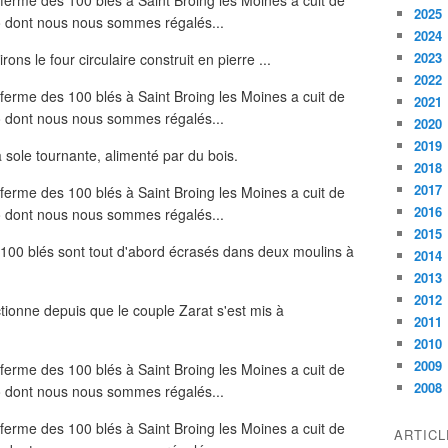
2025
2024
2023
ons le four circulaire construit en pierre ...
2022
2021
2020
2019
à sole tournante, alimenté par du bois.
2018
2017
2016
2015
s 100 blés sont tout d'abord écrasés dans deux moulins à
2014
2013
2012
nctionne depuis que le couple Zarat s'est mis à
2011
2010
2009
2008
ARTIC