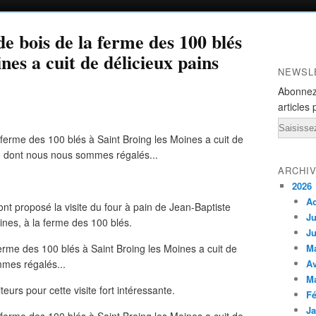
de bois de la ferme des 100 blés
nes a cuit de délicieux pains
NEWSL
Abonnez
articles 
Email
ARCHI
2026
A
nt proposé la visite du four à pain de Jean-Baptiste
Ju
oines, à la ferme des 100 blés.
Ju
M
Av
M
eurs pour cette visite fort intéressante.
Fé
Ja