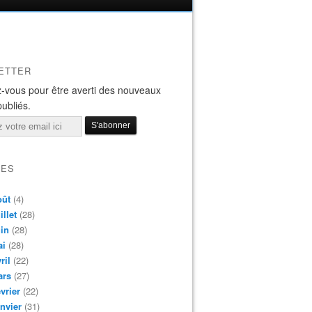
ETTER
-vous pour être averti des nouveaux
publiés.
VES
oût
(4)
illet
(28)
in
(28)
ai
(28)
ril
(22)
ars
(27)
vrier
(22)
nvier
(31)