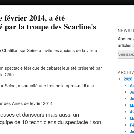
 février 2014, a été
par la troupe des Scarline's
NEWSL
Abonnez
articles 
Châtillon sur Seine a invité les anciens de la ville à
Email
 un spectacle féérique de cabaret leur été présenté par
ARCHI
la Côte.
2026
ur Seine, a souhaité une très belle après-midi à la
A
Ju
Ju
M
Av
nseuses et danseurs mais aussi un
M
uipe de 10 techniciens du spectacle : son,
Fé
Ja