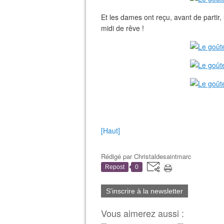
Et les dames ont reçu, avant de partir
midi de rêve !
[Haut]
Rédigé par
Christaldesaintmarc
Repost
0
S'inscrire à la newsletter
Vous aimerez aussi :