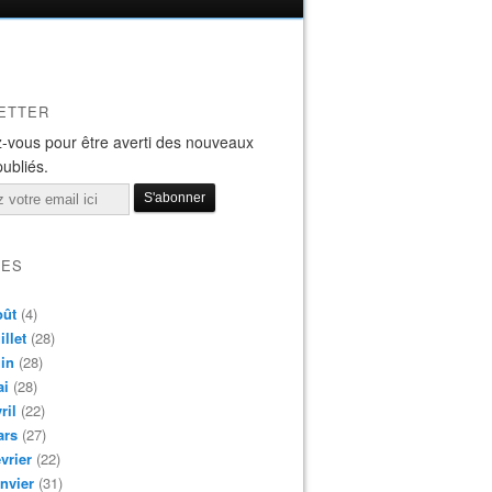
ETTER
-vous pour être averti des nouveaux
publiés.
VES
oût
(4)
illet
(28)
in
(28)
ai
(28)
ril
(22)
ars
(27)
vrier
(22)
nvier
(31)