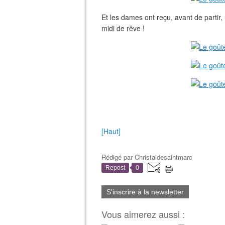
Et les dames ont reçu, avant de partir
midi de rêve !
[Haut]
Rédigé par
Christaldesaintmarc
Repost
0
S'inscrire à la newsletter
Vous aimerez aussi :