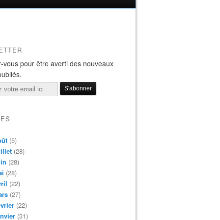
ETTER
-vous pour être averti des nouveaux
publiés.
VES
oût
(5)
illet
(28)
in
(28)
ai
(28)
ril
(22)
ars
(27)
vrier
(22)
nvier
(31)