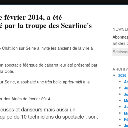
 février 2014, a été
par la troupe des Scarline's
NEWSL
Abonnez
articles 
Châtillon sur Seine a invité les anciens de la ville à
Email
 un spectacle féérique de cabaret leur été présenté par
ARCHI
la Côte.
2026
ur Seine, a souhaité une très belle après-midi à la
A
Ju
Ju
M
Av
nseuses et danseurs mais aussi un
M
uipe de 10 techniciens du spectacle : son,
Fé
Ja