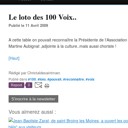
Le loto des 100 Voix..
Publié le 11 Avril 2009
A cette table on pouvait reconnaître la Présidente de l'Association
Martine Aubignat ,adjointe à la culture..mais aussi choriste !
[Haut]
Rédigé par
Christaldesaintmarc
Publié dans
#100
,
#loto
,
#pouvait
,
#reconnaitre
,
#voix
Repost
0
S'inscrire à la newsletter
Vous aimerez aussi :