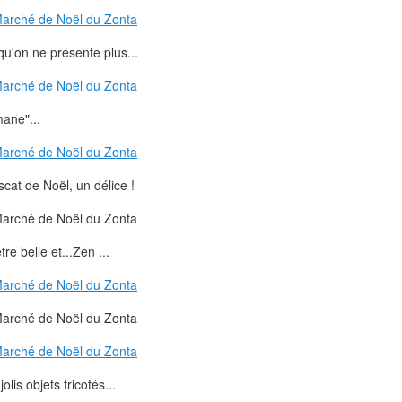
u'on ne présente plus...
mane"...
cat de Noël, un délice !
e belle et...Zen ...
jolis objets tricotés...