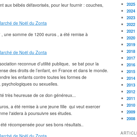
2025
t aux bébés défavorisés, pour leur fournir : couches,
2024
2023
2022
2021
n" , une somme de 1200 euros , a été remise à
2020
2019
2018
2017
ociation reconnue d’utilité publique, se bat pour la
2016
ense des droits de l’enfant, en France et dans le monde.
2015
fendre les enfants contre toutes les formes de
2014
s, psychologiques ou sexuelles.
2013
2012
été très heureuse de ce don généreux...
2011
2010
ros, a été remise à une jeune fille qui veut exercer
2009
mme l'aidera à poursuivre ses études.
2008
r été récompensée pour ses bons résultats..
ARTIC