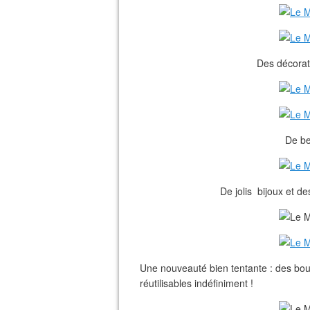
Des décorati
De be
De jolis bijoux et d
Une nouveauté bien tentante : des bougi
réutilisables indéfiniment !