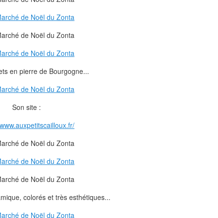
ets en pierre de Bourgogne...
Son site :
www.auxpetitscailloux.fr/
mique, colorés et très esthétiques...