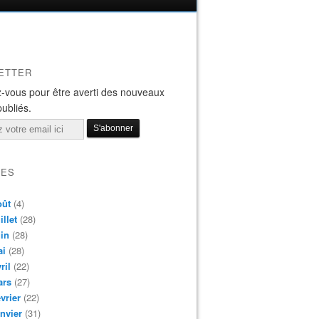
ETTER
-vous pour être averti des nouveaux
publiés.
VES
oût
(4)
illet
(28)
in
(28)
ai
(28)
ril
(22)
ars
(27)
vrier
(22)
nvier
(31)