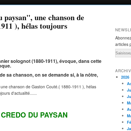
 paysan", une chanson de
911 ), hélas toujours
NEWSL
Abonnez
articles 
Email
nier solognot (1880-1911), évoque, dans cette
oque.
ARCHI
 de sa chanson, on se demande si, à la nôtre,
2026
A
Ju
Ju
M
Av
 CREDO DU PAYSAN
M
Fé
Ja