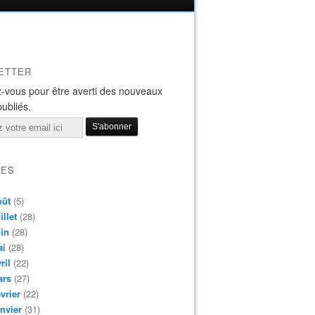
ETTER
-vous pour être averti des nouveaux
publiés.
VES
oût
(5)
illet
(28)
in
(28)
ai
(28)
ril
(22)
ars
(27)
vrier
(22)
nvier
(31)