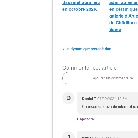
Bassinet aura lieu
admirables a
en octobre 2026...
en céramique,
galerie d'Art 
de Châtillon-
Seine
« La dynamique association...
Commenter cet article
Ajouter un commentaire
D
Daniel T
07/02/2024 13:54
Chanson émouvante interprétée p
Répondre
J