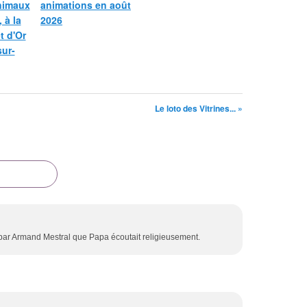
nimaux
animations en août
 à la
2026
et d'Or
sur-
Le loto des Vitrines... »
ar Armand Mestral que Papa écoutait religieusement.