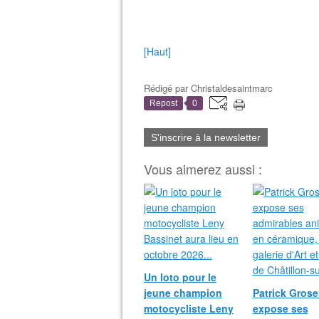
[Haut]
Rédigé par
Christaldesaintmarc
Repost
0
S'inscrire à la newsletter
Vous aimerez aussi :
Un loto pour le
jeune champion
Patrick Grosei
motocycliste Leny
expose ses