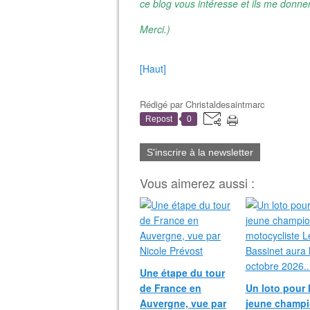
ce blog vous intéresse et ils me donner
Merci.)
[Haut]
Rédigé par
Christaldesaintmarc
Repost
0
S'inscrire à la newsletter
Vous aimerez aussi :
Une étape du tour
de France en
Un loto pour 
Auvergne, vue par
jeune champ