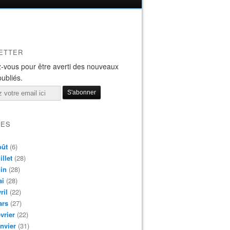
ETTER
-vous pour être averti des nouveaux
publiés.
VES
oût
(6)
illet
(28)
in
(28)
ai
(28)
ril
(22)
ars
(27)
vrier
(22)
nvier
(31)