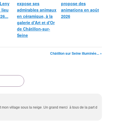
 Leny
expose ses
propose des
 lieu
admirables animaux
animations en août
26...
en céramique, à la
2026
galerie d'Art et d'Or
de Châtillon-sur-
Seine
Châtillon sur Seine illuminée... »
mon village sous la neige .Un grand merci à tous de la part d