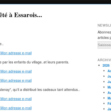
té à Essarois...
NEWSL
Abonnez
articles 
e..
Email
ARCHI
e par les enfants du village..et leurs parents.
2026
A
Ju
Ju
M
stenay", qu'il a distribué les cadeaux tant attendus..
Av
M
Fé
Ja