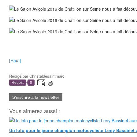
[Haut]
Rédigé par
Christaldesaintmarc
Repost
0
S'inscrire à la newsletter
Vous aimerez aussi :
Un loto pour le jeune champion motocycliste Leny Bassinet au